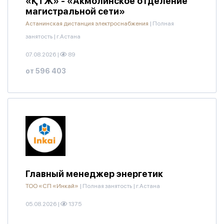
«ҚТЖ» - «Акмолинское отделение
магистральной сети»
Астанинская дистанция электроснабжения
|
Полная
занятость
|
г.Астана
07.08.2026
|
89
от 596 403
Главный менеджер энергетик
ТОО «СП «Инкай»
|
Полная занятость
|
г.Астана
05.08.2026
|
1375