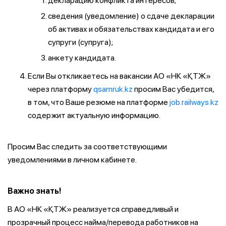
декларацию конфликта интересов;
сведения (уведомление) о сдаче декларации
об активах и обязательствах кандидата и его
супруги (супруга);
анкету кандидата.
Если Вы откликаетесь на вакансии АО «НК «ҚТЖ»
через платформу
qsamruk.kz
просим Вас убедится,
в том, что Ваше резюме на платформе
job.railways.kz
содержит актуальную информацию.
Просим Вас следить за соответствующими
уведомлениями в личном кабинете.
Важно знать!
В АО «НК «ҚТЖ» реализуется справедливый и
прозрачный процесс найма/перевода работников на