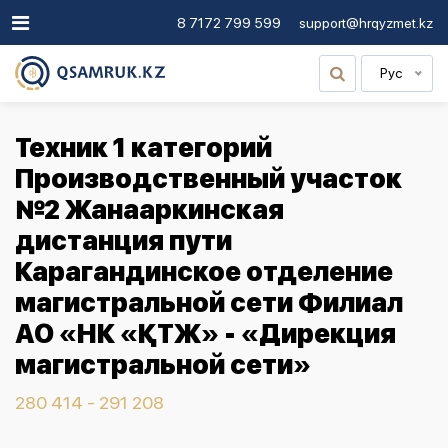
8 7172 799 599
support@hrqyzmet.kz
Рус
Техник 1 категорий
Производственный участок
№2 Жанааркинская
дистанция пути
Карагандинское отделение
магистральной сети Филиал
АО «НК «ҚТЖ» - «Дирекция
магистральной сети»
280 414 - 291 208