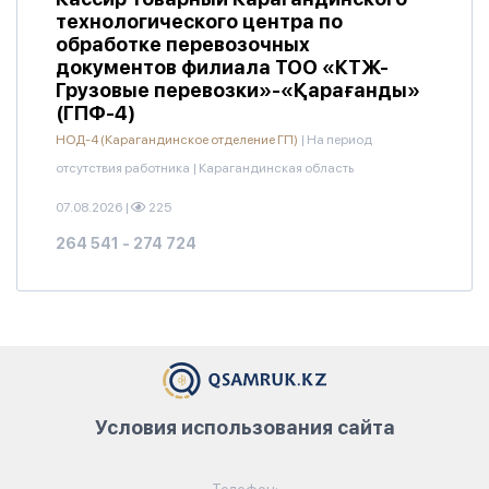
технологического центра по
обработке перевозочных
документов филиала ТОО «КТЖ-
Грузовые перевозки»-«Қарағанды»
(ГПФ-4)
НОД-4 (Карагандинское отделение ГП)
|
На период
отсутствия работника
|
Карагандинская область
07.08.2026
|
225
264 541 - 274 724
Условия использования сайта