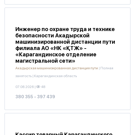
Инженер по охране труда и технике
безопасности Акадырской
машинизированной дистанции пути
филиала АО «НК «ҚТЖ» -
«Карагандинское отделение
магистральной сети»
Акадырская машинизированная дистанция пути
|
Полная
занятость
|
Карагандинская область
07.08.2026
|
48
380 355 - 397 439
Кассир товарный Карагандинского