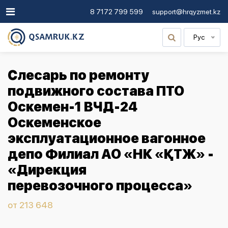
8 7172 799 599
support@hrqyzmet.kz
Рус
Слесарь по ремонту
подвижного состава ПТО
Оскемен-1 ВЧД-24
Оскеменское
эксплуатационное вагонное
депо Филиал АО «НК «ҚТЖ» -
«Дирекция
перевозочного процесса»
от 213 648