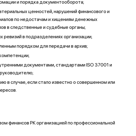
ормации и порядка документооборота;
териальных ценностей, нарушений финансового и
риалов по недостачам и хищениям денежных
ов в следственные и судебные органы;
х ревизий в подразделениях организации;
ленным порядком для передачи в архив;
 компетенции;
утренними документами, стандартами ISO 37001 и
 руководителю;
 в случае, если стало известно о совершенном или
ересов.
вом финансов РК организацией по профессиональной