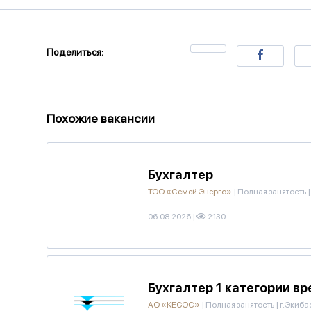
Поделиться:
Похожие вакансии
Бухгалтер
ТОО «Семей Энерго»
|
Полная занятость
|
06.08.2026
|
2130
Бухгалтер 1 категории в
АО «KEGOC»
|
Полная занятость
|
г.Экиба