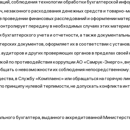
аций, соблюдения технологии обработки бухгалтерской инф
 незаконного расходования денежных средств и товарно-ма
 в проведении финансовых расследований и оформлении мате
контролирует передачу в необходимых случаях этих материал
бухгалтерского учета и отчетности, а также документальны
терских документов, оформляет их в соответствии с установ
аудиторов и других проверяющих органов в пределах своей
кой по противодействия коррупции АО «Самрук-Энерго», вн
ообщать о невозможности их соблюдения непосредственному
тва, в Службу «Комплаенс» или обращаться на горячую линию
о принципу нулевой терпимости, не допускать конфликта инт
льного бухгалтера, выданного аккредитованной Министерст