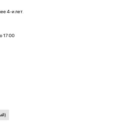
ее 4-и лет.
о 17:00
ый)