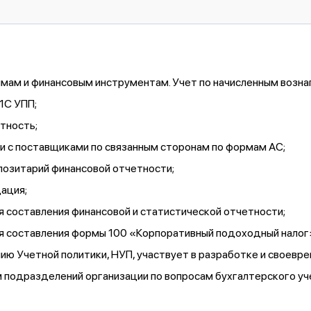
ймам и финансовым инструментам. Учет по начисленным возн
1С УПП;
тность;
и с поставщиками по связанным сторонам по формам АС;
озитарий финансовой отчетности;
ация;
составления финансовой и статистической отчетности;
составления формы 100 «Корпоративный подоходный налог» 
ю Учетной политики, НУП, участвует в разработке и своевр
одразделений организации по вопросам бухгалтерского учет