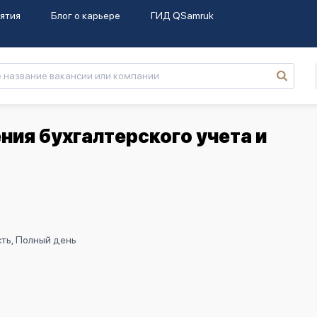
ятия
Блог о карьере
ГИД QSamruk
ия бухгалтерского учета и
ть, Полный день