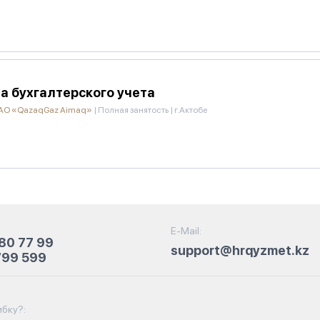
а бухгалтерского учета
 АО «QazaqGaz Aimaq»
|
Полная занятость
|
г.Актобе
E-Mail:
80 77 99
support@hrqyzmet.kz
799 599
бку?: