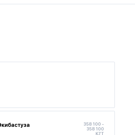
Экибастуза
358 100 -
358 100
KZT