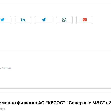
г.Семей
ременно филиала АО "KEGOC" "Северные МЭС" г.
стуз