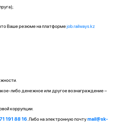
пруга);
 что Ваше резюме на платформе
job.railways.kz
лжности.
какое-либо денежное или другое вознаграждение –
овой коррупции.
71 191 88 16
. Либо на электронную почту
mail@sk-