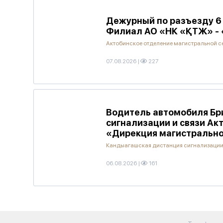
Дежурный по разъезду 6 
Филиал АО «НК «ҚТЖ» - 
Актобинское отделение магистральной с
07.08.2026
|
227
Водитель автомобиля Бр
сигнализации и связи А
«Дирекция магистрально
Кандыагашская дистанция сигнализации
06.08.2026
|
161