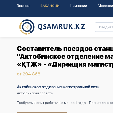
Главная
ВАКАНСИИ
Компании
Меропри
Составитель поездов станц
"Актобинское отделение м
«ҚТЖ» - «Дирекция магист
от 294 868
Актобинское отделение магистральной сети
Актюбинская область
Требуемый опыт работы: Не менее 1 года
Полная занят