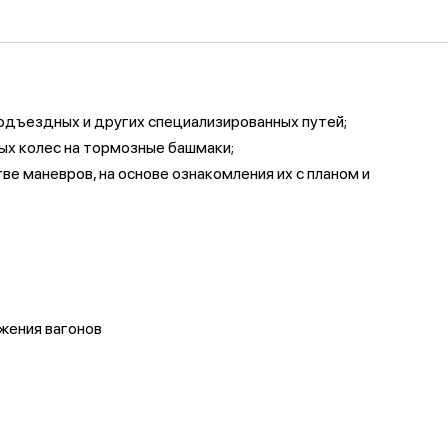
подъездных и других специализированных путей;
ных колес на тормозные башмаки;
е маневров, на основе ознакомления их с планом и
жения вагонов