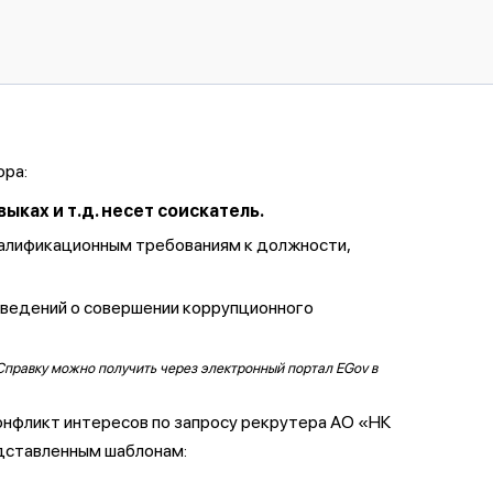
ора:
ках и т.д. несет соискатель.
валификационным требованиям к должности,
сведений о совершении коррупционного
Справку можно получить через электронный портал EGov в
онфликт интересов по запросу рекрутера АО «НК
дставленным шаблонам: