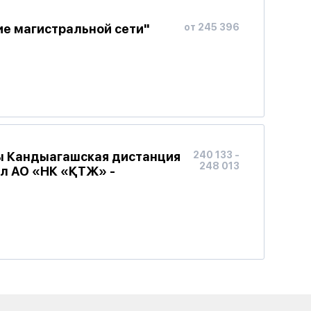
ие магистральной сети"
от 245 396
пы Кандыагашская дистанция
240 133 -
248 013
ал АО «НК «ҚТЖ» -