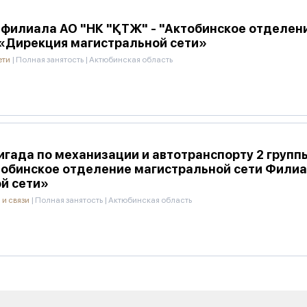
филиала АО "НК "ҚТЖ" - "Актобинское отделен
«Дирекция магистральной сети»
ети
|
Полная занятость
|
Актюбинская область
игада по механизации и автотранспорту 2 груп
ктобинское отделение магистральной сети Фили
й сети»
 и связи
|
Полная занятость
|
Актюбинская область