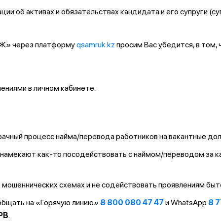
ии об активах и обязательствах кандидата и его супруги (су
ҚТЖ» через платформу
qsamruk.kz
просим Вас убедится, в том,
ниями в личном кабинете.
ачный процесс найма/перевода работников на вакантные до
т/намекают как-то посодействовать с наймом/переводом за 
 мошеннических схемах и не содействовать проявлениям быт
ообщать на «Горячую линию»
8 800 080 47 47
и WhatsApp
8 7
PB
.