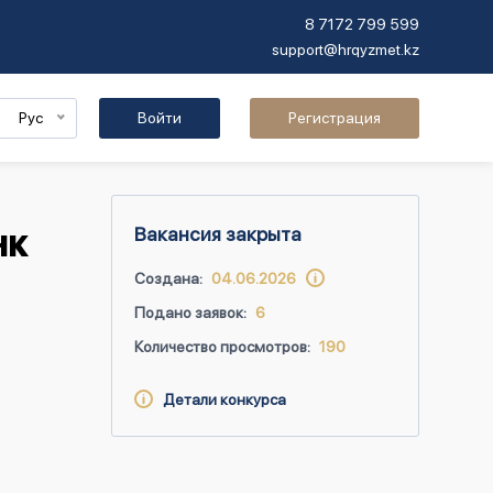
8 7172 799 599
support@hrqyzmet.kz
Рус
Войти
Регистрация
Вакансия закрыта
НК
Создана:
04.06.2026
Подано заявок:
6
Количество просмотров:
190
Детали конкурса