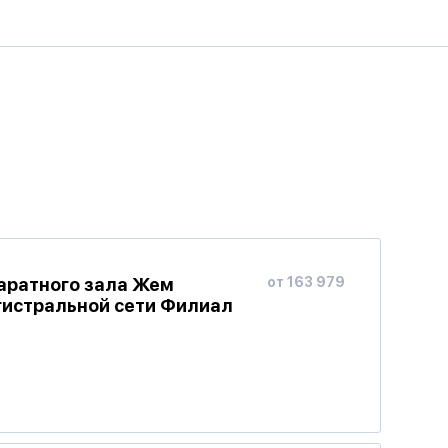
аратного зала Жем
от 163 979
гистральной сети Филиал