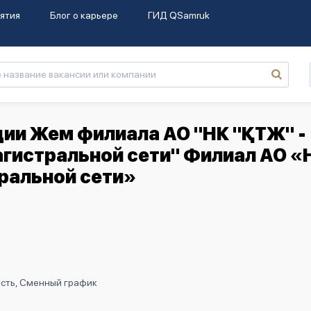
ятия
Блог о карьере
ГИД QSamruk
ии Жем филиала АО "НК "ҚТЖ" -
агистральной сети" Филиал АО «
ральной сети»
ость, Сменный график