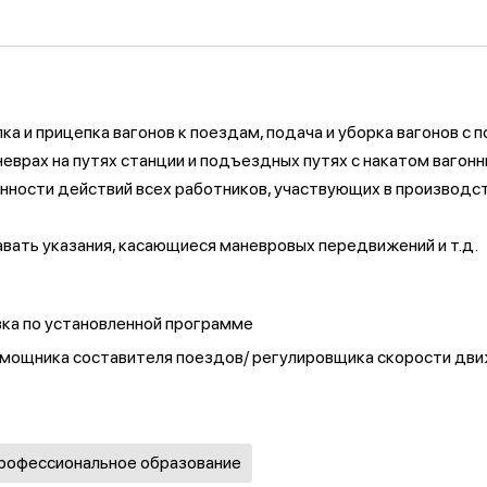
а и прицепка вагонов к поездам, подача и уборка вагонов с 
неврах на путях станции и подъездных путях с накатом вагон
нности действий всех работников, участвующих в производств
авать указания, касающиеся маневровых передвижений и т.д.
вка по установленной программе
помощника составителя поездов/ регулировщика скорости дви
профессиональное образование