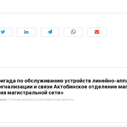
ригада по обслуживанию устройств линейно-апп
игнализации и связи Актобинское отделение ма
ия магистральной сети»
вязи
|
Полная занятость
|
Актюбинская область