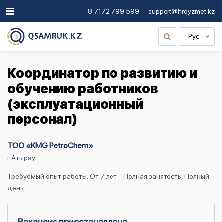
8 7172 799 599
support@hrqyzmet.kz
Рус
Координатор по развитию и
обучению работников
(эксплуатационный
персонал)
ТОО «KMG PetroChem»
г.Атырау
Требуемый опыт работы: От 7 лет
Полная занятость, Полный
день
Вакансия приостановлена