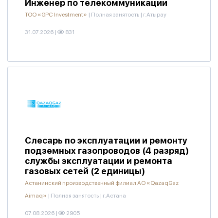
Инженер по телекоммуникации
ТОО «GPC Investment»
|
Полная занятость
|
г.Атырау
31.07.2026
|
831
Слесарь по эксплуатации и ремонту
подземных газопроводов (4 разряд)
службы эксплуатации и ремонта
газовых сетей (2 единицы)
Астанинский производственный филиал АО «QazaqGaz
Aimaq»
|
Полная занятость
|
г.Астана
07.08.2026
|
2905