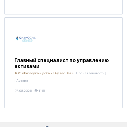
Главный специалист по управлению
активами
ТОО «Разведка и добыча QazaqGaz»
|
Полная занятость
|
г.Астана
07.08.2026
|
1115