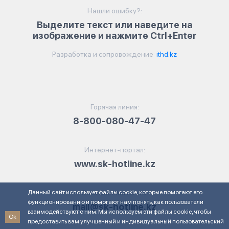
Нашли ошибку?:
Выделите текст или наведите на
изображение и нажмите Ctrl+Enter
Разработка и сопровождение
ithd.kz
Горячая линия:
8-800-080-47-47
Интернет-портал:
www.sk-hotline.kz
Данный сайт использует файлы cookie, которые помогают его
Электронная почта:
функционированию и помогают нам понять, как пользователи
mail@sk-hotline.kz
взаимодействуют с ним. Мы используем эти файлы cookie, чтобы
Ok
предоставить вам улучшенный и индивидуальный пользовательский