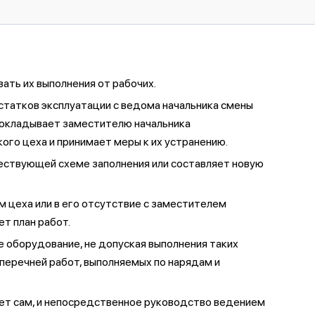
ать их выполнения от рабочих.
статков эксплуатации с ведома начальника смены
докладывает заместителю начальника
ого цеха и принимает меры к их устранению.
ествующей схеме заполнения или составляет новую
м цеха или в его отсутствие с заместителем
т план работ.
 оборудование, не допуская выполнения таких
перечней работ, выполняемых по нарядам и
ет сам, и непосредственное руководство ведением