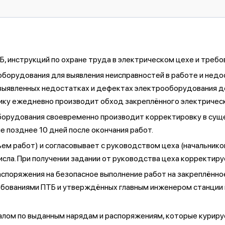
, инструкций по охране труда в электрическом цехе и требов
борудования для выявления неисправностей в работе и недо
 выявленных недостатках и дефектах электрооборудования 
нику ежедневно производит обход закреплённого электрическ
борудования своевременно производит корректировку в сущ
е позднее 10 дней после окончания работ.
ъем работ) и согласовывает с руководством цеха (начальнико
сла. При получении задании от руководства цеха корректируе
споряжения на безопасное выполнение работ на закреплённое
ебованиями ПТБ и утверждённых главным инженером станции 
лом по выданным нарядам и распоряжениям, которые куриру