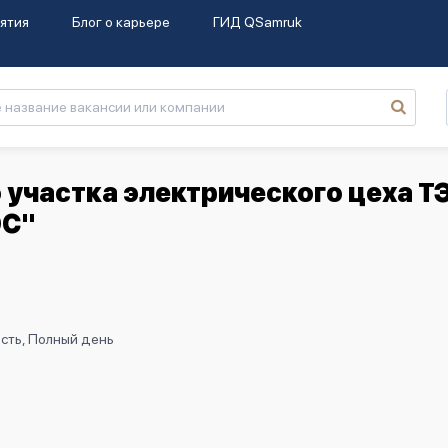
ятия
Блог о карьере
ГИД QSamruk
участка электрического цеха Т
ЭС"
сть, Полный день