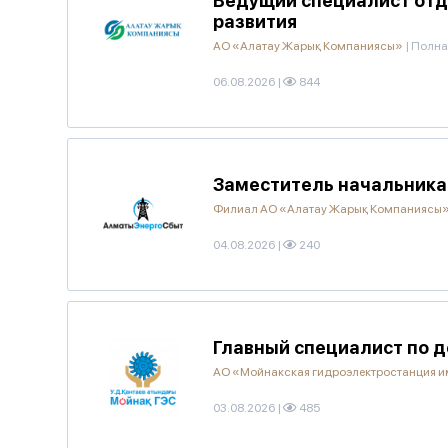
Ведущий специалист отд
развития
АО «Алатау Жарық Компаниясы»
|
Полна
06.08.2026
|
844
Заместитель начальника 
Филиал АО «Алатау Жарық Компаниясы»
04.08.2026
|
240
Главный специалист по д
АО «Мойнакская гидроэлектростанция им
03.08.2026
|
485