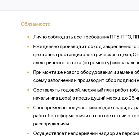
Обязанности:
Лично соблюдать все требования ПТБ, ПТЭ, ППБ
Ежедневно производит обход закреплённого о
цеха электростанции электрического цеха; О
электрического цеха (по ремонту) или началь
При монтаже нового оборудования и замене о
схему заполнения и производит сбор подписи н
Составлять годовой, месячный план работ (об
начальника цеха) в предыдущий месяц до 25 чи
Своевременно получает или выдаёт наряды, ра
работ без оформления их в соответствии с тр
распоряжениям.
Осуществляет непрерывный надзор за персона