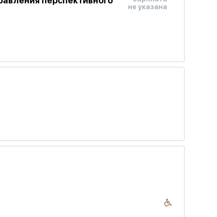
равления перспективного
не указана