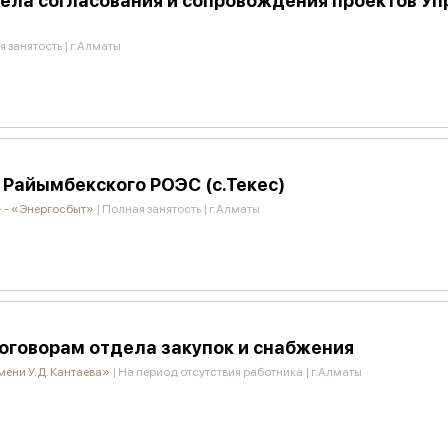
ела согласования и сопровождения проектов Уп
я занятость
|
г.Алматы
Райымбекского РОЭС (с.Текес)
 - «Энергосбыт»
|
Полная занятость
|
г.Алматы
оговорам отдела закупок и снабжения
ени У.Д. Кантаева»
|
На период отсутствия работника
|
г.Алматы