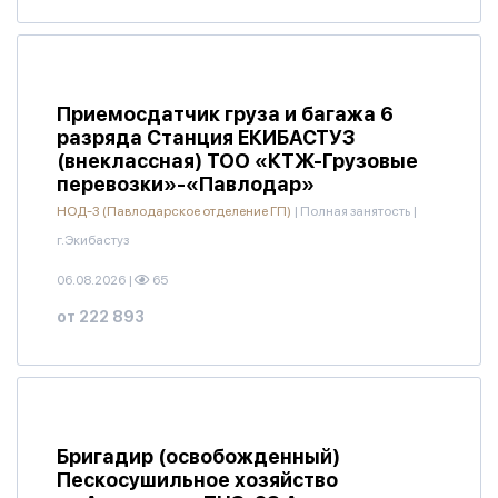
Приемосдатчик груза и багажа 6
разряда Станция ЕКИБАСТУЗ
(внеклассная) ТОО «КТЖ-Грузовые
перевозки»-«Павлодар»
НОД-3 (Павлодарское отделение ГП)
|
Полная занятость
|
г.Экибастуз
06.08.2026
|
65
от 222 893
Бригадир (освобожденный)
Пескосушильное хозяйство