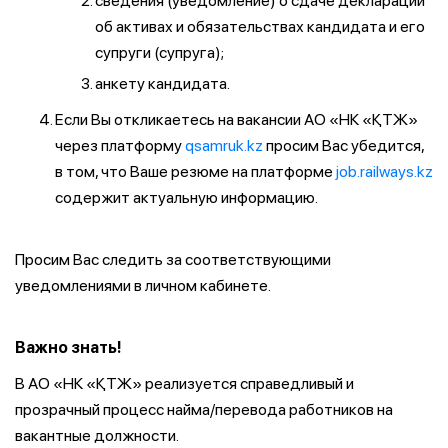
сведения (уведомление) о сдаче декларации
об активах и обязательствах кандидата и его
супруги (супруга);
анкету кандидата.
Если Вы откликаетесь на вакансии АО «НК «ҚТЖ»
через платформу
qsamruk.kz
просим Вас убедится,
в том, что Ваше резюме на платформе
job.railways.kz
содержит актуальную информацию.
Просим Вас следить за соответствующими
уведомлениями в личном кабинете.
Важно знать!
В АО «НК «ҚТЖ» реализуется справедливый и
прозрачный процесс найма/перевода работников на
вакантные должности.