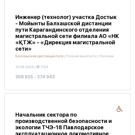
Инженер (технолог) участка Достык
- Мойынты Балхашской дистанции
пути Карагандинского отделения
магистральной сети филиала АО «НК
«ҚТЖ» - «Дирекция магистральной
сети»
Балхашская дистанция пути
|
Полная занятость
|
г.Балхаш
10.08.2026
|
1154
358 825 - 374 943
Начальник сектора по
производственной безопасности и
экологии ТЧЭ-18 Павлодарское
эксплуатационное локомотивное