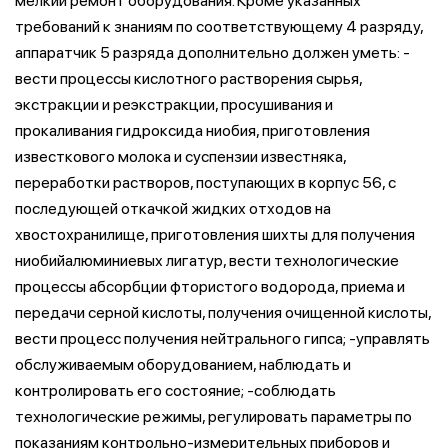
мелкий ремонт оборудования. Кроме указанных
требований к знаниям по соответствующему 4 разряду,
аппаратчик 5 разряда дополнительно должен уметь: -
вести процессы кислотного растворения сырья,
экстракции и реэкстракции, просушивания и
прокаливания гидроксида ниобия, приготовления
известкового молока и суспензии известняка,
переработки растворов, поступающих в корпус 56, с
последующей откачкой жидких отходов на
хвостохранилище, приготовления шихты для получения
ниобийалюминиевых лигатур, вести технологические
процессы абсорбции фтористого водорода, приема и
передачи серной кислоты, получения очищенной кислоты,
вести процесс получения нейтрального гипса; -управлять
обслуживаемым оборудованием, наблюдать и
контролировать его состояние; -соблюдать
технологические режимы, регулировать параметры по
показаниям контрольно-измерительных приборов и