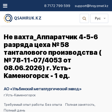
8 7172 799 599
support@hrqyzmet.kz
Рус
Не вахта_Аппаратчик 4-5-6
разряда цеха № 58
танталового производства (
№ 78-11-07/4053 от
08.06.2026) г. Усть-
Каменогорск - 1 ед.
АО «Ульбинский металлургический завод»
г.Усть-Каменогорск
Требуемый опыт работы: Без опыта
Полная занятость,
Полный день