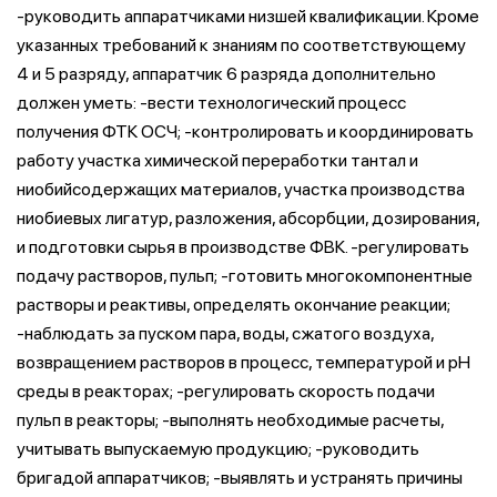
-руководить аппаратчиками низшей квалификации. Кроме
указанных требований к знаниям по соответствующему
4 и 5 разряду, аппаратчик 6 разряда дополнительно
должен уметь: -вести технологический процесс
получения ФТК ОСЧ; -контролировать и координировать
работу участка химической переработки тантал и
ниобийсодержащих материалов, участка производства
ниобиевых лигатур, разложения, абсорбции, дозирования,
и подготовки сырья в производстве ФВК. -регулировать
подачу растворов, пульп; -готовить многокомпонентные
растворы и реактивы, определять окончание реакции;
-наблюдать за пуском пара, воды, сжатого воздуха,
возвращением растворов в процесс, температурой и рН
среды в реакторах; -регулировать скорость подачи
пульп в реакторы; -выполнять необходимые расчеты,
учитывать выпускаемую продукцию; -руководить
бригадой аппаратчиков; -выявлять и устранять причины