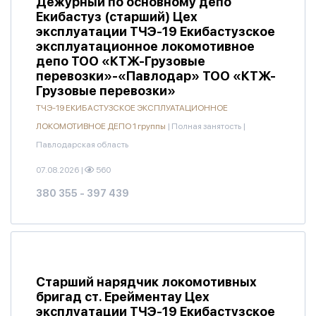
Дежурный по основному депо
Екибастуз (старший) Цех
эксплуатации ТЧЭ-19 Екибастузское
эксплуатационное локомотивное
депо ТОО «КТЖ-Грузовые
перевозки»-«Павлодар» ТОО «КТЖ-
Грузовые перевозки»
ТЧЭ-19 ЕКИБАСТУЗСКОЕ ЭКСПЛУАТАЦИОННОЕ
ЛОКОМОТИВНОЕ ДЕПО 1 группы
|
Полная занятость
|
Павлодарская область
07.08.2026
|
560
380 355 - 397 439
Старший нарядчик локомотивных
бригад ст. Ерейментау Цех
эксплуатации ТЧЭ-19 Екибастузское