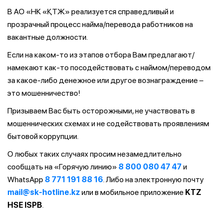
В АО «НК «ҚТЖ» реализуется справедливый и
прозрачный процесс найма/перевода работников на
вакантные должности.
Если на каком-то из этапов отбора Вам предлагают/
намекают как-то посодействовать с наймом/переводом
за какое-либо денежное или другое вознаграждение –
это мошенничество!
Призываем Вас быть осторожными, не участвовать в
мошеннических схемах и не содействовать проявлениям
бытовой коррупции.
О любых таких случаях просим незамедлительно
сообщать на «Горячую линию»
8 800 080 47 47
и
WhatsApp
8 771 191 88 16
. Либо на электронную почту
mail@sk-hotline.kz
или в мобильное приложение
KTZ
HSE ISPB
.