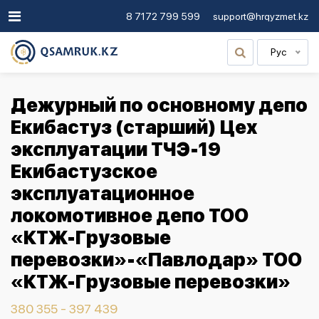
8 7172 799 599
support@hrqyzmet.kz
Рус
Дежурный по основному депо
Екибастуз (старший) Цех
эксплуатации ТЧЭ-19
Екибастузское
эксплуатационное
локомотивное депо ТОО
«КТЖ-Грузовые
перевозки»-«Павлодар» ТОО
«КТЖ-Грузовые перевозки»
380 355 - 397 439