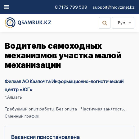
8 7172 799 599
support@hrqyzmet.kz
Рус
Водитель самоходных
механизмов участка малой
механизации
Филиал АО Казпочта Информационно-логистический
центр «ЮГ»
г.Алматы
Требуемый опыт работы: Без опыта
Частичная занятость,
Сменный график
Вакансия приостановлена