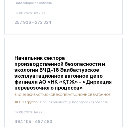
Павлодарская область
07.08.2026
|
208
257 936 - 272 324
Начальник сектора
производственной безопасности и
экологии ВЧД-16 Экибастузское
эксплуатационное вагонное депо
филиала АО «НК «ҚТЖ» - «Дирекция
перевозочного процесса»
ВЧД-16 ЭКИБАСТУЗСКОЕ ЭКСПЛУАТАЦИОННОЕ ВАГОННОЕ
ДЕПО 1 группа
|
Полная занятость
|
Павлодарская область
07.08.2026
|
27
464 105 - 487 483