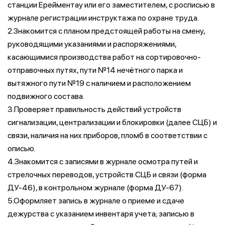
станции Ерейментау или его заместителем, с росписью в
журнале регистрации инструктажа по охране труда.
2.Знакомится с планом предстоящей работы на смену,
руководящими указаниями и распоряжениями,
касающимися производства работ на сортировочно-
отправочных путях, пути №14 нечётного парка и
вытяжного пути №19 с наличием и расположением
подвижного состава.
3.Проверяет правильность действий устройств
сигнализации, централизации и блокировки (далее СЦБ) и
связи, наличия на них приборов, пломб в соответствии с
описью.
4.Знакомится с записями в журнале осмотра путей и
стрелочных переводов, устройств СЦБ и связи (форма
ДУ-46), в контрольном журнале (форма ДУ-67).
5.Оформляет запись в журнале о приеме и сдаче
дежурства с указанием инвентаря учета; записью в