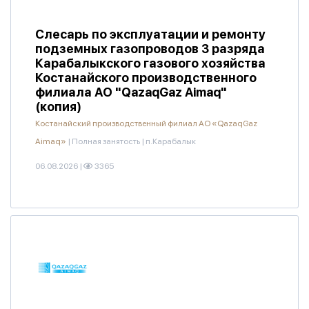
Слесарь по эксплуатации и ремонту
подземных газопроводов 3 разряда
Карабалыкского газового хозяйства
Костанайского производственного
филиала АО "QazaqGaz Aimaq"
(копия)
Костанайский производственный филиал АО «QazaqGaz
Aimaq»
|
Полная занятость
|
п.Карабалык
06.08.2026
|
3365