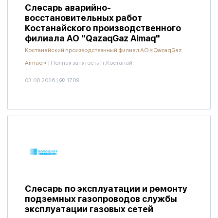
Слесарь аварийно-
восстановительных работ
Костанайского производственного
филиала АО "QazaqGaz Aimaq"
Костанайский производственный филиал АО «QazaqGaz
Aimaq»
|
Полная занятость
|
г.Костанай
03.08.2026
|
1789
Слесарь по эксплуатации и ремонту
подземных газопроводов службы
эксплуатации газовых сетей