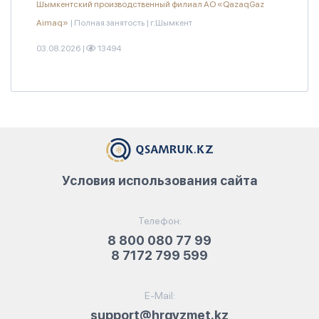
Шымкентский производственный филиал АО «QazaqGaz
Aimaq»
|
Полная занятость
|
г.Шымкент
03.08.2026
|
13494
Условия использования сайта
Телефон:
8 800 080 77 99
8 7172 799 599
E-Mail:
support@hrqyzmet.kz