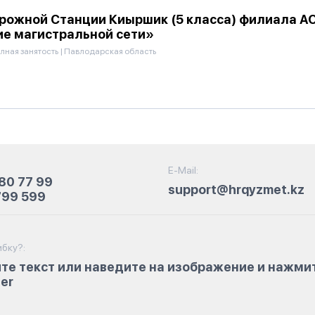
ожной Станции Киыршик (5 класса) филиала А
е магистральной сети»
лная занятость
|
Павлодарская область
E-Mail:
80 77 99
support@hrqyzmet.kz
799 599
бку?:
те текст или наведите на изображение и нажми
ter