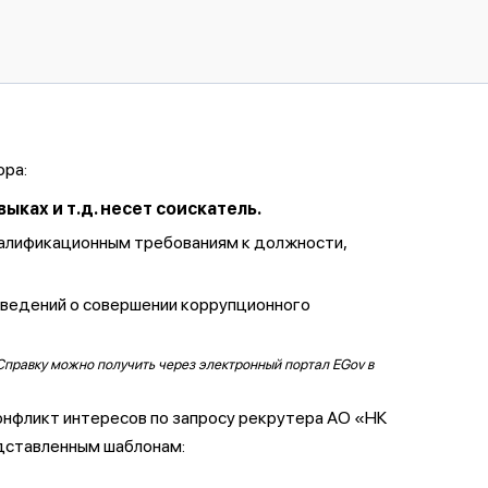
ора:
ках и т.д. несет соискатель.
валификационным требованиям к должности,
сведений о совершении коррупционного
Справку можно получить через электронный портал EGov в
онфликт интересов по запросу рекрутера АО «НК
дставленным шаблонам: