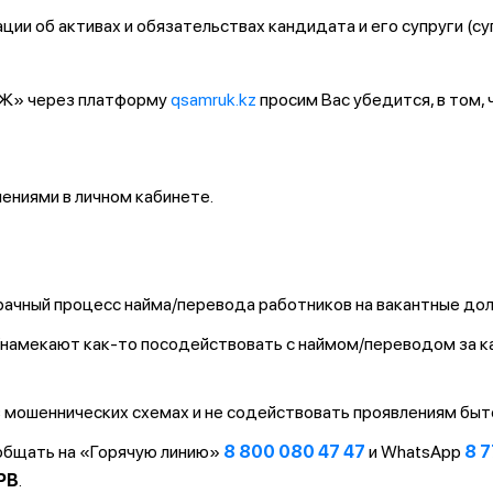
ии об активах и обязательствах кандидата и его супруги (су
ҚТЖ» через платформу
qsamruk.kz
просим Вас убедится, в том,
ниями в личном кабинете.
ачный процесс найма/перевода работников на вакантные до
т/намекают как-то посодействовать с наймом/переводом за 
 мошеннических схемах и не содействовать проявлениям быт
ообщать на «Горячую линию»
8 800 080 47 47
и WhatsApp
8 7
PB
.