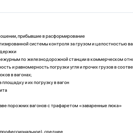
ношении, прибывшие в расформирование
изированной системы контроля за грузом и целостностью в
оддержки
дежурным по железнодорожной станции в коммерческом отно
ность и равномерность погрузки угля и прочих грузов в соот
ков в вагонах;
 площадку и их погрузку в вагон
рита
таве порожних вагонов с трафаретом «заваренные люка»
 профессиональное), среднее.