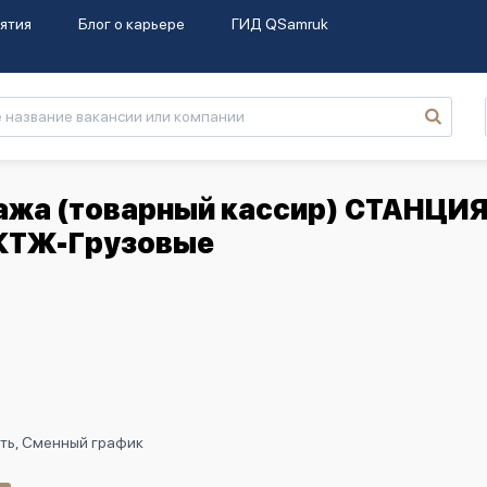
ятия
Блог о карьере
ГИД QSamruk
гажа (товарный кассир) CТАНЦИ
КТЖ-Грузовые
ть, Сменный график