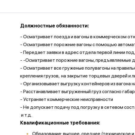
Должностные обязанности:
- Осматривает поезда и вагоны в коммерческом от
- Осматривает порожние вагоны с помощью автомат
- Передает заявки в адрес отдела первой линии п
- -Осматривает порожние вагоны, предъявляемые 
- Осматривает все груженые полувагоны
на правиль
крепления грузов,
на закрытие торцевых дверей и лю
- Организовывает выгрузку контейнеров из вагона на
- Расстанавливает выгруженный груз согласно габа
-
Устраняет коммерческие неисправности
- Не допускает подачу под погрузку в сетевом сос
и т.д.
Квалификационные требования:
Образование: высшее, среднее (техническое и