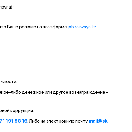
пруга);
 что Ваше резюме на платформе
job.railways.kz
лжности.
какое-либо денежное или другое вознаграждение –
овой коррупции.
71 191 88 16
. Либо на электронную почту
mail@sk-