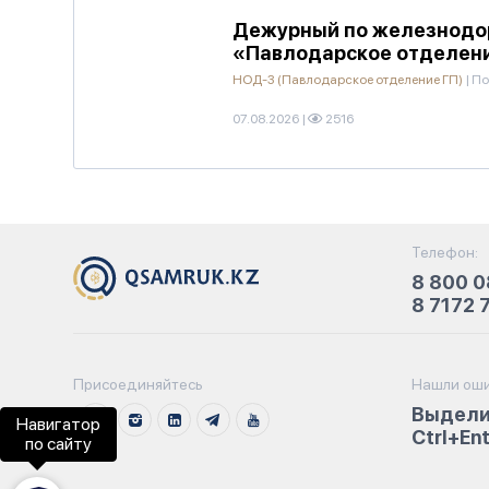
Дежурный по железнодор
«Павлодарское отделени
НОД-3 (Павлодарское отделение ГП)
|
По
07.08.2026
|
2516
Телефон:
8 800 0
8 7172 
Присоединяйтесь
Нашли оши
Выдели
Навигатор
Ctrl+En
по сайту