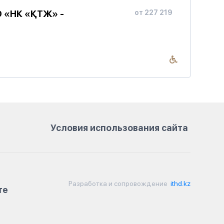
О «НК «ҚТЖ» -
от 227 219
Условия использования сайта
Разработка и сопровождение
ithd.kz
те