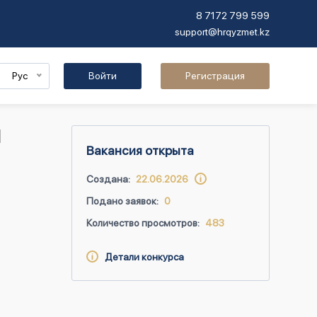
8 7172 799 599
support@hrqyzmet.kz
Рус
Войти
Регистрация
Я
Вакансия открыта
Создана:
22.06.2026
Подано заявок:
0
Количество просмотров:
483
Детали конкурса