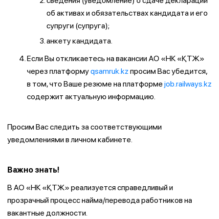
сведения (уведомление) о сдаче декларации
об активах и обязательствах кандидата и его
супруги (супруга);
анкету кандидата.
Если Вы откликаетесь на вакансии АО «НК «ҚТЖ»
через платформу
qsamruk.kz
просим Вас убедится,
в том, что Ваше резюме на платформе
job.railways.kz
содержит актуальную информацию.
Просим Вас следить за соответствующими
уведомлениями в личном кабинете.
Важно знать!
В АО «НК «ҚТЖ» реализуется справедливый и
прозрачный процесс найма/перевода работников на
вакантные должности.