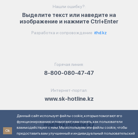
Нашли ошибку?:
Выделите текст или наведите на
изображение и нажмите Ctrl+Enter
Разработка и сопровождение
ithd.kz
Горячая линия:
8-800-080-47-47
Интернет-портал:
www.sk-hotline.kz
Данный сайт использует файлы cookie, которые помогают его
Электронная почта:
функционированию и помогают нам понять, как пользователи
mail@sk-hotline.kz
взаимодействуют с ним. Мы используем эти файлы cookie, чтобы
Ok
предоставить вам улучшенный и индивидуальный пользовательский