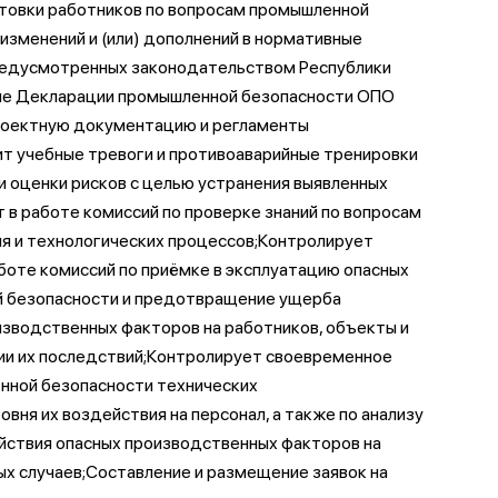
отовки работников по вопросам промышленной
зменений и (или) дополнений в нормативные
предусмотренных законодательством Республики
ение Декларации промышленной безопасности ОПО
роектную документацию и регламенты
т учебные тревоги и противоаварийные тренировки
и оценки рисков с целью устранения выявленных
 в работе комиссий по проверке знаний по вопросам
ия и технологических процессов;Контролирует
боте комиссий по приёмке в эксплуатацию опасных
й безопасности и предотвращение ущерба
зводственных факторов на работников, объекты и
ии их последствий;Контролирует своевременное
енной безопасности технических
вня их воздействия на персонал, а также по анализу
ействия опасных производственных факторов на
ых случаев;Составление и размещение заявок на