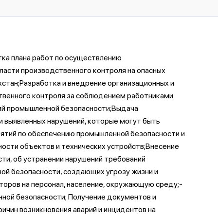
ка плана работ по осуществлению
бласти производственного контроля на опасных
стан;Разработка и внедрение организационных и
твенного контроля за соблюдением работниками
ий промышленной безопасности;Выдача
 выявленных нарушений, которые могут быть
ятий по обеспечению промышленной безопасности и
ности объектов и технических устройств;Внесение
ти, об устранении нарушений требований
ой безопасности, создающих угрозу жизни и
оров на персонал, население, окружающую среду;-
нной безопасности; Получение документов и
ичин возникновения аварий и инцидентов на