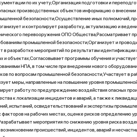
кументации по их учету;Организация подготовки и переподг
пасных производственных объектов информацию о внесении и
омышленной безопасности;Осуществление иных полномочий, 
рганизует и контролирует разработку, актуализацию и вед
нического перевооружения ОПО Общества;Рассматривает п
ебованиям промышленной безопасности;Организует и проводи
ет в разработке мероприятий по результатам идентификации 
ах и объектах;Согласовывает программы обучения и участвует
ваниями НПА, в том числе при внедрении нового оборудован
ков по вопросам промышленной безопасности;Участвует в ра
изует меры, направленные на повышение уровня промышленно
ирует работу по предупреждению воздействия опасных прои
ва к локализации инцидентов и аварий, а также к ликвидац
ний, испытаний, освидетельствований и экспертизы промышл
факторов на рабочих местах, оценке рисков определению уро
;Разрабатывает мероприятия по снижению уровня риска возд
озникновении происшествий, инцидентов, аварий и несчастн