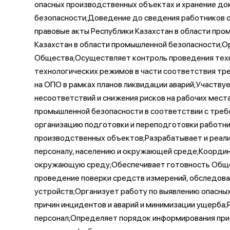
опасных производственных объектах и хранение до
безопасности;Доведение до сведения работников о
правовые акты Республики Казахстан в области пр
Казахстан в области промышленной безопасности;О
Общества;Осуществляет контроль проведения тех
технологических режимов в части соответствия тр
на ОПО в рамках планов ликвидации аварий;Участву
несоответствий и снижения рисков на рабочих мест
промышленной безопасности в соответствии с требо
организацию подготовки и переподготовки работни
производственных объектов;Разрабатывает и реал
персоналу, населению и окружающей среде;Координ
окружающую среду;Обеспечивает готовность Общест
проведение поверки средств измерений, обследова
устройств;Организует работу по выявлению опасных 
причин инцидентов и аварий и минимизации ущерба
персонал;Определяет порядок информирования при в