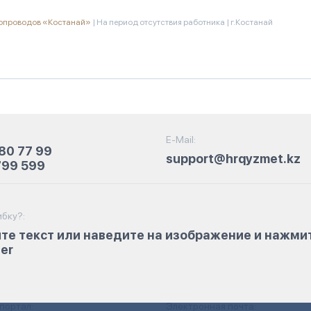
зопроводов «Костанай»
|
На период отсутствия работника
|
г.Костанай
E-Mail:
80 77 99
support@hrqyzmet.kz
799 599
бку?:
те текст или наведите на изображение и нажми
ter
портал:
Электронная почта: