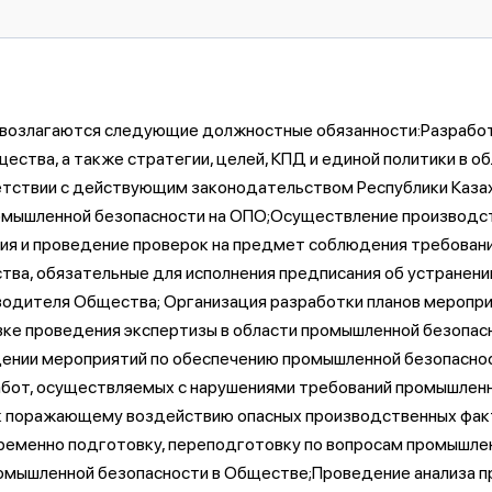
К возлагаются следующие должностные обязанности:Разработ
ства, а также стратегии, целей, КПД и единой политики в о
етствии с действующим законодательством Республики Казах
промышленной безопасности на ОПО;Осуществление производс
ия и проведение проверок на предмет соблюдения требован
а, обязательные для исполнения предписания об устранении
одителя Общества; Организация разработки планов меропри
вке проведения экспертизы в области промышленной безопас
ении мероприятий по обеспечению промышленной безопаснос
абот, осуществляемых с нарушениями требований промышленн
к поражающему воздействию опасных производственных факт
временно подготовку, переподготовку по вопросам промышле
омышленной безопасности в Обществе;Проведение анализа пр