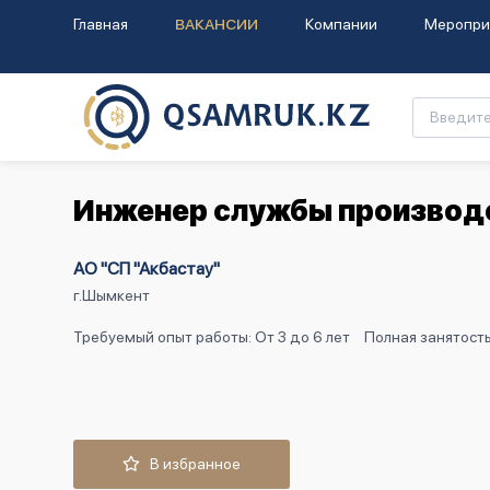
Главная
ВАКАНСИИ
Компании
Меропри
Инженер службы производ
АО "СП "Акбастау"
г.Шымкент
Требуемый опыт работы: От 3 до 6 лет
Полная занятост
В избранное