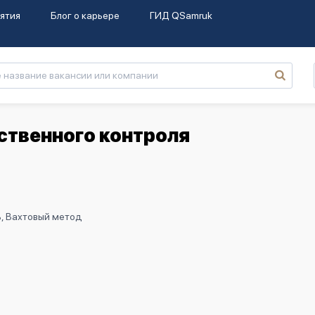
ятия
Блог о карьере
ГИД QSamruk
ственного контроля
ь, Вахтовый метод