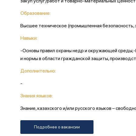
закуп услуг/работ и товарно-материальных ценност
Образование:
Высшее техническое (промышленная безопасность, э
Навыки:
-Основы правил охраны недр и окружающей среды;-
и нормы в области гражданской защиты, производс
Дополнительно:
-
Знания языков:
Знание, казахского и/или русского языков – свободно
Подробнее о вакансии