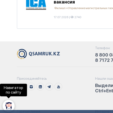
вакансия
Филиал «Управление магистральных га
17.07.2026
|
2740
Телефон:
8 800 0
8 7172 
Присоединяйтесь
Нашли оши
Выдели
Навигатор
Ctrl+En
по сайту
Горячая линия:
Интернет-