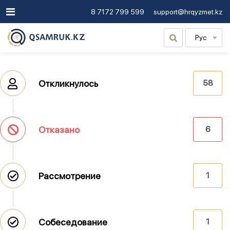
8 7172 799 599
support@hrqyzmet.kz
Рус
Откликнулось
58
Отказано
6
Рассмотрение
1
Собеседование
1