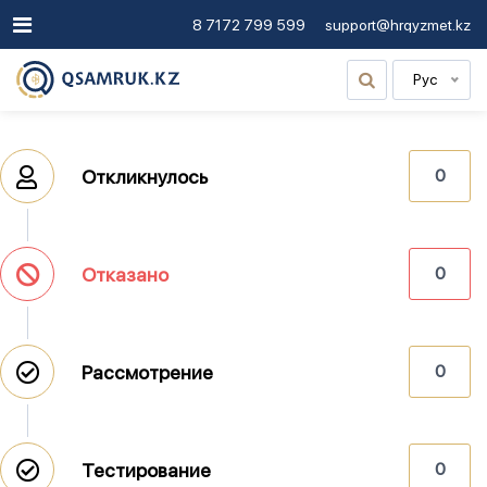
8 7172 799 599
support@hrqyzmet.kz
Рус
Откликнулось
0
Отказано
0
Рассмотрение
0
Тестирование
0