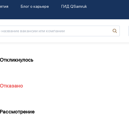
ятия
Блог о карьере
ГИД QSamruk
Откликнулось
Отказано
Рассмотрение