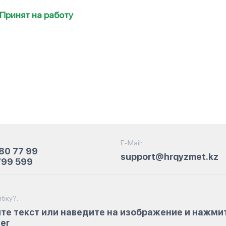
Принят на работу
E-Mail:
80 77 99
support@hrqyzmet.kz
799 599
бку?:
те текст или наведите на изображение и нажми
ter