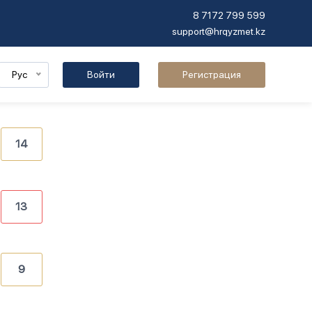
8 7172 799 599
support@hrqyzmet.kz
Рус
Войти
Регистрация
14
13
9