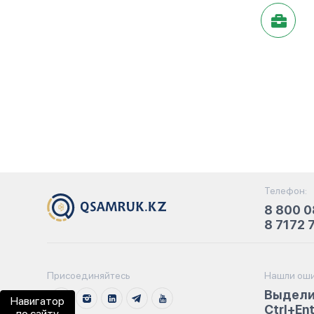
Телефон:
8 800 0
8 7172 
Присоединяйтесь
Нашли оши
Выдели
Навигатор
Ctrl+En
по сайту