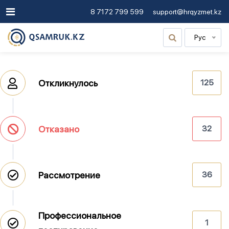
8 7172 799 599
support@hrqyzmet.kz
Рус
Откликнулось
125
Отказано
32
Рассмотрение
36
Профессиональное
1