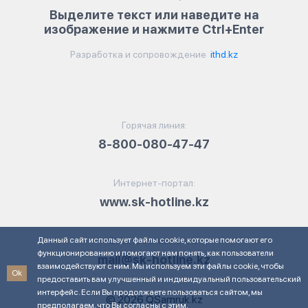
Выделите текст или наведите на
изображение и нажмите Ctrl+Enter
Разработка и сопровождение
ithd.kz
Горячая линия:
8-800-080-47-47
Интернет-портал:
www.sk-hotline.kz
Данный сайт использует файлы cookie, которые помогают его
Электронная почта:
функционированию и помогают нам понять, как пользователи
mail@sk-hotline.kz
взаимодействуют с ним. Мы используем эти файлы cookie, чтобы
Ok
предоставить вам улучшенный и индивидуальный пользовательский
интерфейс. Если Вы продолжаете пользоваться сайтом, мы
© 2026 QSamruk.kz
предполагаем, что Вы согласны с этим.