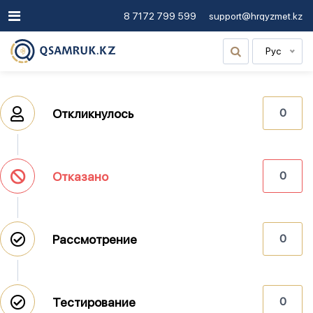
8 7172 799 599
support@hrqyzmet.kz
Рус
Откликнулось
0
Отказано
0
Рассмотрение
0
Тестирование
0