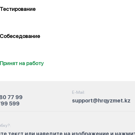
Тестирование
Собеседование
Принят на работу
E-Mail:
80 77 99
support@hrqyzmet.kz
799 599
бку?:
те текст или наведите на изображение и нажми