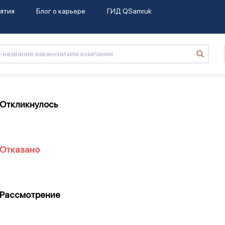
ятия
Блог о карьере
ГИД QSamruk
Откликнулось
Отказано
Рассмотрение