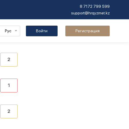
8 7172 799 599
support@hrqyzmet.kz
Рус
Войти
Регистрация
2
1
2