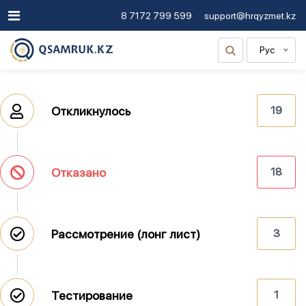
8 7172 799 599
support@hrqyzmet.kz
Рус
Откликнулось
19
Отказано
18
Рассмотрение (лонг лист)
3
Тестирование
1