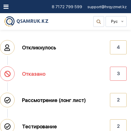
8 7172 799 599
support@hrqyzmet.kz
Рус
Откликнулось
4
Отказано
3
Рассмотрение (лонг лист)
2
Тестирование
2