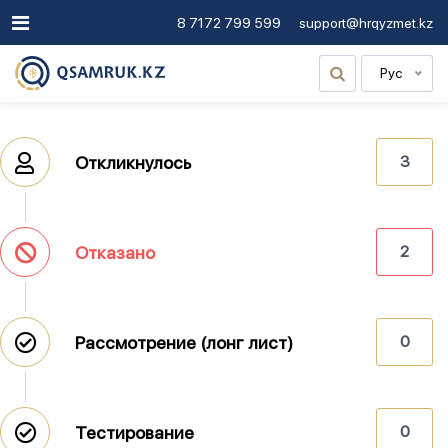
8 7172 799 599
support@hrqyzmet.kz
Рус
Откликнулось
3
Отказано
2
Рассмотрение (лонг лист)
0
Тестирование
0