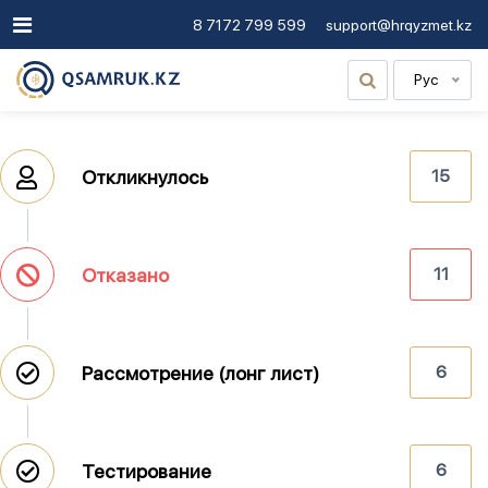
8 7172 799 599
support@hrqyzmet.kz
Рус
Откликнулось
15
Отказано
11
Рассмотрение (лонг лист)
6
Тестирование
6