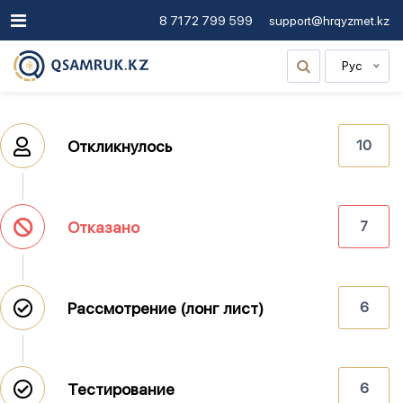
8 7172 799 599
support@hrqyzmet.kz
Рус
Откликнулось
10
Отказано
7
Рассмотрение (лонг лист)
6
Тестирование
6