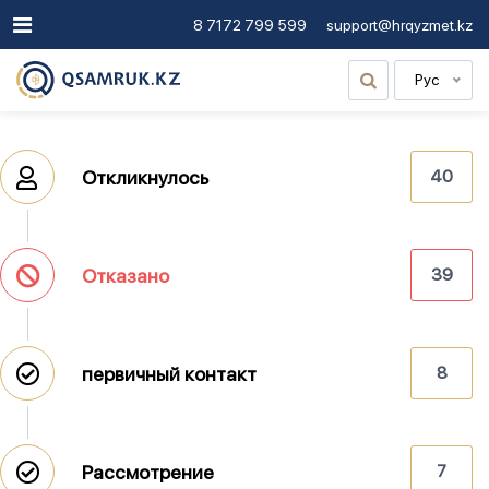
8 7172 799 599
support@hrqyzmet.kz
Рус
Откликнулось
40
Отказано
39
первичный контакт
8
Рассмотрение
7