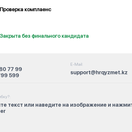
Проверка комплаенс
Закрыта без финального кандидата
E-Mail:
80 77 99
support@hrqyzmet.kz
799 599
бку?:
те текст или наведите на изображение и нажми
ter