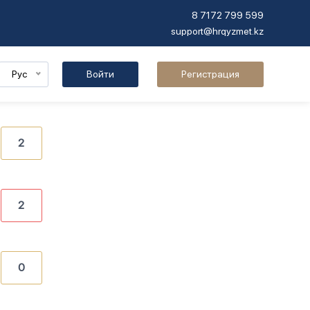
8 7172 799 599
support@hrqyzmet.kz
Рус
Войти
Регистрация
2
2
0