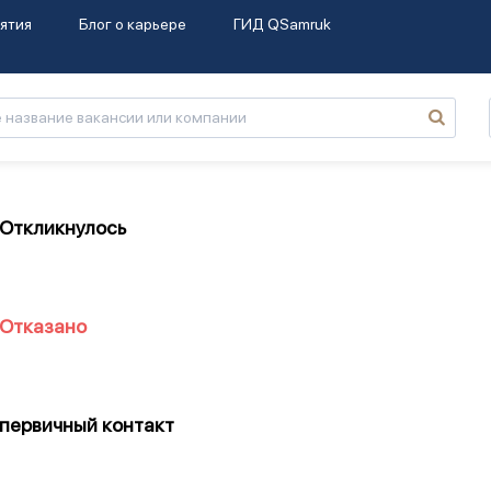
ятия
Блог о карьере
ГИД QSamruk
Откликнулось
Отказано
первичный контакт