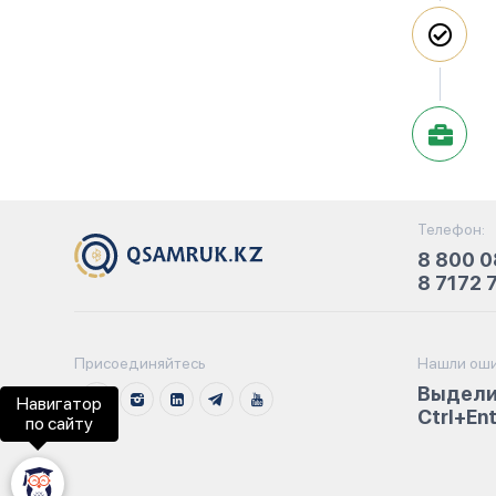
Телефон:
8 800 0
8 7172 
Присоединяйтесь
Нашли оши
Выдели
Навигатор
Ctrl+En
по сайту