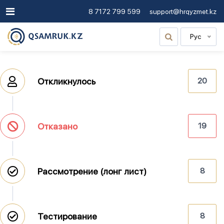
8 7172 799 599
support@hrqyzmet.kz
Рус
Откликнулось
20
Отказано
19
Рассмотрение (лонг лист)
8
Тестирование
8