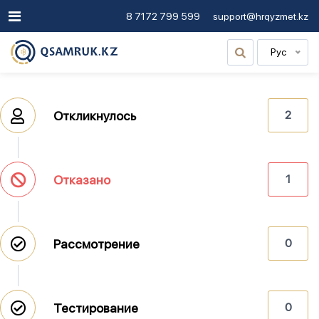
8 7172 799 599
support@hrqyzmet.kz
Рус
Откликнулось
2
Отказано
1
Рассмотрение
0
Тестирование
0