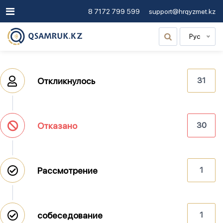
8 7172 799 599
support@hrqyzmet.kz
Рус
Откликнулось
31
Отказано
30
Рассмотрение
1
собеседование
1