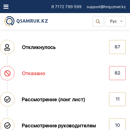
8 7172 799 599
support@hrqyzmet.kz
Рус
Откликнулось
87
Отказано
82
Рассмотрение (лонг лист)
11
Рассмотрение руководителем
10