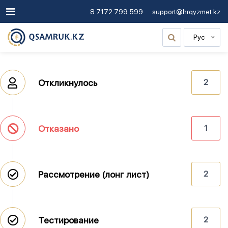
8 7172 799 599
support@hrqyzmet.kz
Рус
Откликнулось
2
Отказано
1
Рассмотрение (лонг лист)
2
Тестирование
2