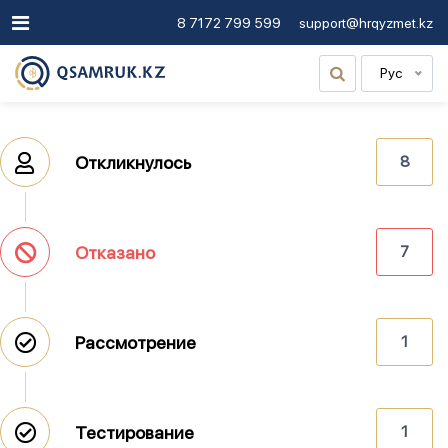
8 7172 799 599
support@hrqyzmet.kz
Рус
Откликнулось
8
Отказано
7
Рассмотрение
1
Тестирование
1