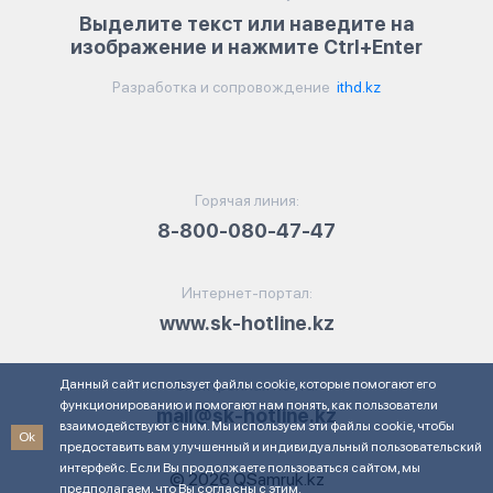
Выделите текст или наведите на
изображение и нажмите Ctrl+Enter
Разработка и сопровождение
ithd.kz
Горячая линия:
8-800-080-47-47
Интернет-портал:
www.sk-hotline.kz
Данный сайт использует файлы cookie, которые помогают его
Электронная почта:
функционированию и помогают нам понять, как пользователи
mail@sk-hotline.kz
взаимодействуют с ним. Мы используем эти файлы cookie, чтобы
Ok
предоставить вам улучшенный и индивидуальный пользовательский
интерфейс. Если Вы продолжаете пользоваться сайтом, мы
© 2026 QSamruk.kz
предполагаем, что Вы согласны с этим.