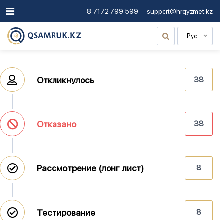
8 7172 799 599
support@hrqyzmet.kz
Рус
Откликнулось
38
Отказано
38
Рассмотрение (лонг лист)
8
Тестирование
8