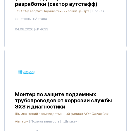
разработки (сектор аутстафф)
ТОО «QazaqGaz Научно-технический центр»
|
Полная
занятость
|
г.Астана
04.08.2026
|
4033
Монтер по защите подземных
трубопроводов от коррозии службы
ЭХЗ и диагностики
Шымкентский производственный филиал АО «QazaqGaz
Aimaq»
|
Полная занятость
|
г.Шымкент