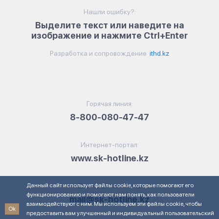
Нашли ошибку?:
Выделите текст или наведите на
изображение и нажмите Ctrl+Enter
Разработка и сопровождение
ithd.kz
Горячая линия:
8-800-080-47-47
Интернет-портал:
www.sk-hotline.kz
Данный сайт использует файлы cookie, которые помогают его
Электронная почта:
функционированию и помогают нам понять, как пользователи
mail@sk-hotline.kz
взаимодействуют с ним. Мы используем эти файлы cookie, чтобы
Ok
предоставить вам улучшенный и индивидуальный пользовательский