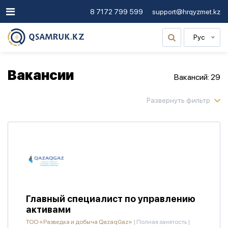
8 7172 799 599
support@hrqyzmet.kz
Рус
Вакансии
Вакансий: 29
Главный специалист по управлению
активами
ТОО «Разведка и добыча QazaqGaz»
|
Полная занятость
|