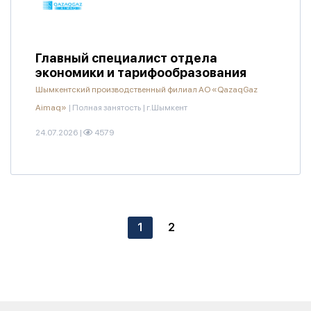
Главный специалист отдела
экономики и тарифообразования
Шымкентский производственный филиал АО «QazaqGaz
Aimaq»
|
Полная занятость
|
г.Шымкент
24.07.2026
|
4579
1
2