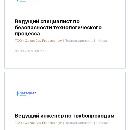
Ведущий специалист по
безопасности технологического
процесса
ТОО «QazaqGaz Processing»
|
Полная занятость
|
п.Макат
05.08.2026
|
191
Ведущий инженер по трубопроводам
ТОО «QazaqGaz Processing»
|
Полная занятость
|
п.Макат