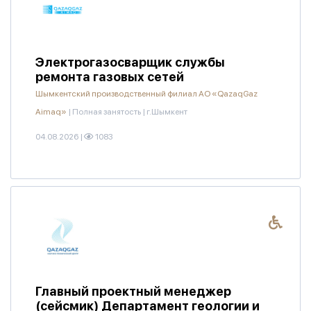
Электрогазосварщик службы
ремонта газовых сетей
Шымкентский производственный филиал АО «QazaqGaz
Aimaq»
|
Полная занятость
|
г.Шымкент
04.08.2026
|
1083
Главный проектный менеджер
(сейсмик) Департамент геологии и