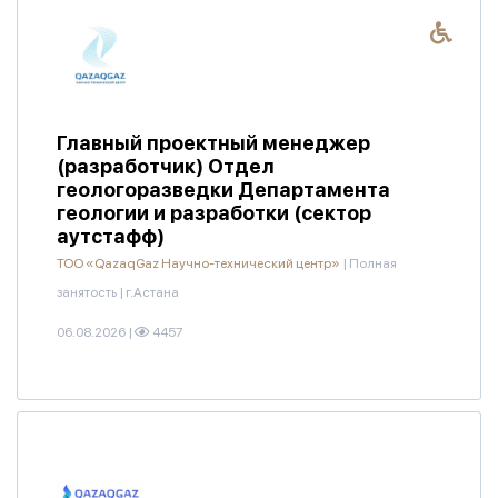
Главный проектный менеджер
(разработчик) Отдел
геологоразведки Департамента
геологии и разработки (сектор
аутстафф)
ТОО «QazaqGaz Научно-технический центр»
|
Полная
занятость
|
г.Астана
06.08.2026
|
4457