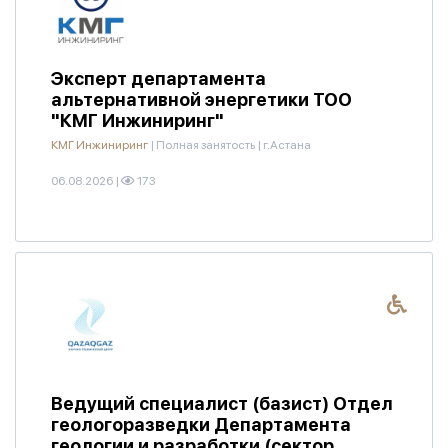
Эксперт департамента
альтернативной энергетики ТОО
"КМГ Инжиниринг"
КМГ Инжиниринг
|
Полная занятость
|
г.Астана
06.08.2026
|
173
Ведущий специалист (базист) Отдел
геологоразведки Департамента
геологии и разработки (сектор