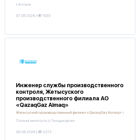
г.Астана
07.08.2026
|
1030
Инженер службы производственного
контроля, Жетысуского
производственного филиала АО
«QazaqGaz Aimaq»
Жетысуский производственный филиал «QazaqGaz Aimaq»
|
Полная занятость
|
г.Талдыкорган
06.08.2026
|
3373