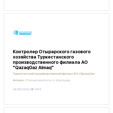
Контролер Отырарского газового
хозяйства Туркестанского
производственного филиала АО
"QazaqGaz Aimaq"
Туркестанский производственный филиал АО «QazaqGaz
Aimaq»
|
Полная занятость
|
с.Шаульдер
06.08.2026
|
2514