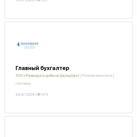
30.07.2026
|
351
Главный бухгалтер
ТОО «Разведка и добыча QazaqGaz»
|
Полная занятость
|
г.Астана
29.07.2026
|
575