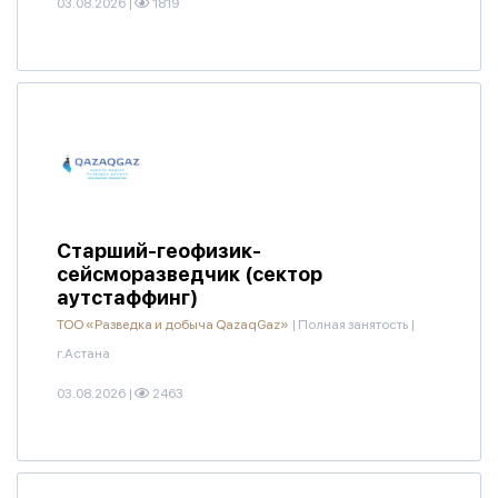
03.08.2026
|
1819
Старший-геофизик-
сейсморазведчик (сектор
аутстаффинг)
ТОО «Разведка и добыча QazaqGaz»
|
Полная занятость
|
г.Астана
03.08.2026
|
2463