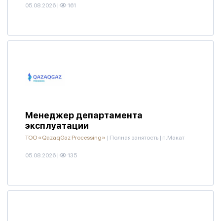
05.08.2026
|
161
Менеджер департамента
эксплуатации
ТОО «QazaqGaz Processing»
|
Полная занятость
|
п.Макат
05.08.2026
|
135