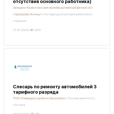
отсутствия основного работника)
Западно-Казахстанский производственный филиал АО
«QazaqGaz Aimaq»
|
На период отсутствия работника
|
г.Уральск
31.07.2026
|
2001
Слесарь по ремонту автомобилей 3
тарифного разряда
ТОО «Разведка и добыча QazaqGaz»
|
Полная занятость
|
г.Астана