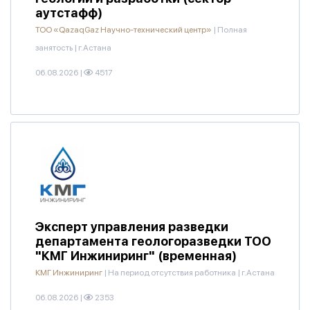
аутстафф)
ТОО «QazaqGaz Научно-технический центр»
|
Полная
занятость
|
г.Астана
06.08.2026
|
4517
Эксперт управления разведки
департамента геологоразведки ТОО
"КМГ Инжиниринг" (временная)
КМГ Инжиниринг
|
На период отсутствия работника
|
г.Астана
06.08.2026
|
2353