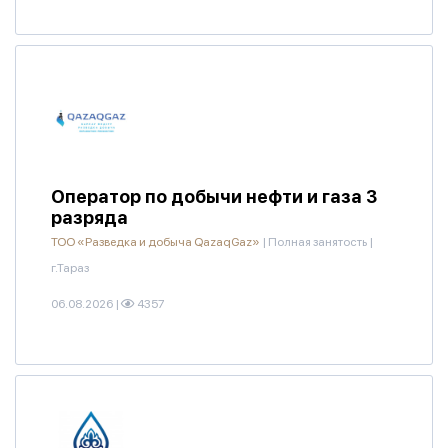
Оператор по добычи нефти и газа 3
разряда
ТОО «Разведка и добыча QazaqGaz»
|
Полная занятость
|
г.Тараз
06.08.2026
|
4357