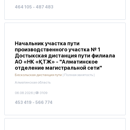
464 105 - 487 483
Начальник участка пути
производственного участка № 1
Достыкская дистанция пути филиала
АО «НК «ҚТЖ» - "Алматинское
отделение магистральной сети"
Бескольская дистанция пути
|
Полная занятость
|
Алматинская область
06.08.2026
|
3109
453 419 - 566 774