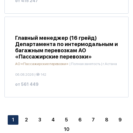
от 415 247
Главный менеджер (16 грейд)
Департамента по интермодальным и
багажным перевозкам АО
«Пассажирские перевозки»
АО «Пассажирские перевозки»
|
Полная занятость
|
г.Астана
06.08.2026
|
142
от 561 449
1
2
3
4
5
6
7
8
9
10