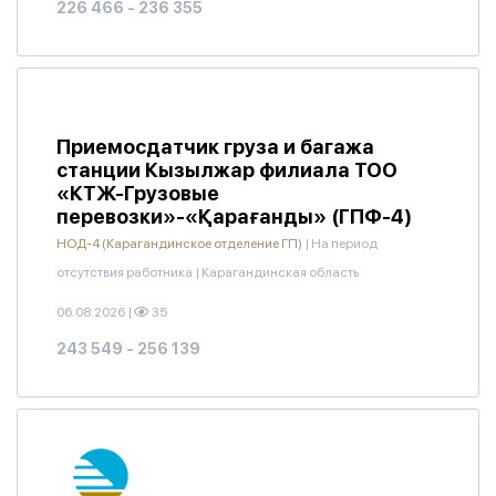
226 466 - 236 355
Приемосдатчик груза и багажа
станции Кызылжар филиала ТОО
«КТЖ-Грузовые
перевозки»-«Қарағанды» (ГПФ-4)
НОД-4 (Карагандинское отделение ГП)
|
На период
отсутствия работника
|
Карагандинская область
06.08.2026
|
35
243 549 - 256 139