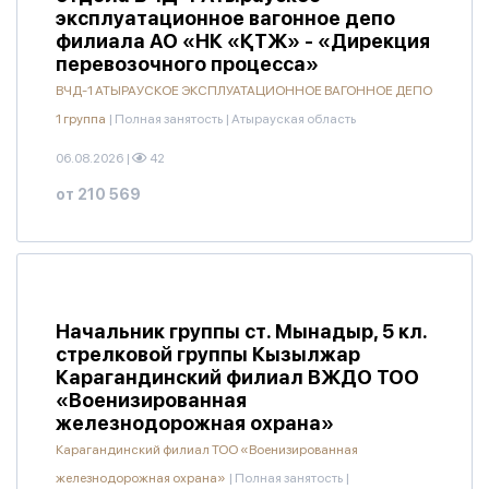
эксплуатационное вагонное депо
филиала АО «НК «ҚТЖ» - «Дирекция
перевозочного процесса»
ВЧД-1 АТЫРАУСКОЕ ЭКСПЛУАТАЦИОННОЕ ВАГОННОЕ ДЕПО
1 группа
|
Полная занятость
|
Атырауская область
06.08.2026
|
42
от 210 569
Начальник группы ст. Мынадыр, 5 кл.
стрелковой группы Кызылжар
Карагандинский филиал ВЖДО ТОО
«Военизированная
железнодорожная охрана»
Карагандинский филиал ТОО «Военизированная
железнодорожная охрана»
|
Полная занятость
|