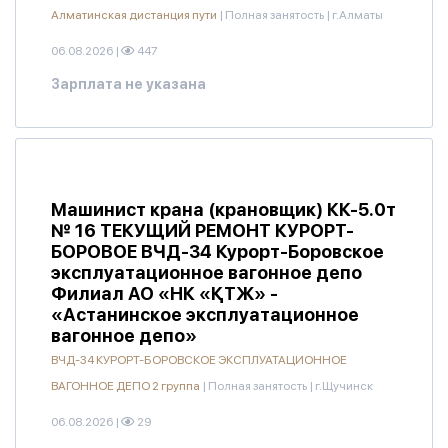
Алматинская дистанция пути
|
Полная занятость
|
г.Алматы
06.08.2026
|
447
Зарплата не указана
Машинист крана (крановщик) КК-5.0т
№ 16 ТЕКУЩИЙ РЕМОНТ КУРОРТ-
БОРОВОЕ ВЧД-34 Курорт-Боровское
эксплуатационное вагонное депо
Филиал АО «НК «ҚТЖ» -
«Астанинское эксплуатационное
вагонное депо»
ВЧД-34 КУРОРТ-БОРОВСКОЕ ЭКСПЛУАТАЦИОННОЕ
ВАГОННОЕ ДЕПО 2 группа
|
Полная занятость
|
г.Щучинск
06.08.2026
|
29