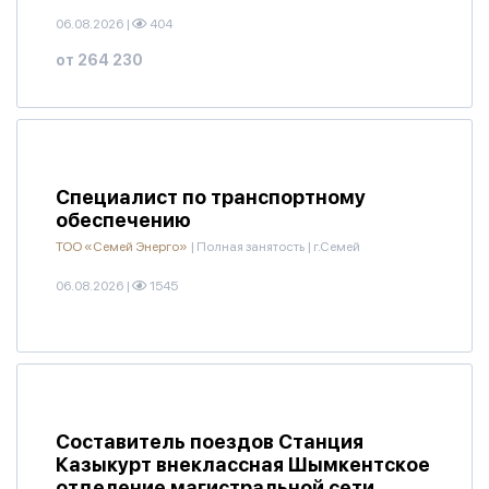
06.08.2026
|
404
от 264 230
Специалист по транспортному
обеспечению
ТОО «Семей Энерго»
|
Полная занятость
|
г.Семей
06.08.2026
|
1545
Составитель поездов Станция
Казыкурт внеклассная Шымкентское
отделение магистральной сети