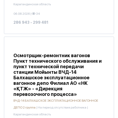
Карагандинская область
06.08.2026
|
34
286 943 - 299 481
Осмотрщик-ремонтник вагонов
Пункт технического обслуживания и
пункт технической передачи
станции Мойынты ВЧД-14
Балхашское эксплуатационное
вагонное депо Филиал АО «НК
«ҚТЖ» - «Дирекция
перевозочного процесса»
ВЧД-14 БАЛХАШСКОЕ ЭКСПЛУАТАЦИОННОЕ ВАГОННОЕ
ДЕПО 2 группа
|
На период отсутствия работника
|
Карагандинская область