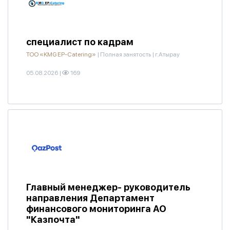
специалист по кадрам
ТОО «KMG EP-Catering»
|
Полная занятость
|
г.Атырау
05.08.2026
|
169
Главный менеджер- руководитель
направления Департамент
финансового мониторинга АО
"Казпочта"