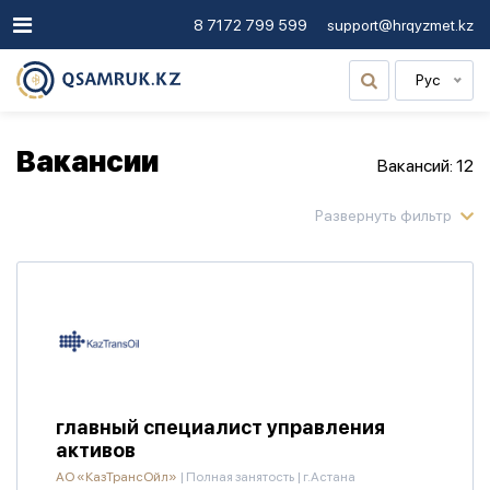
8 7172 799 599
support@hrqyzmet.kz
Рус
Вакансии
Вакансий: 12
главный специалист управления
активов
АО «КазТрансОйл»
|
Полная занятость
|
г.Астана