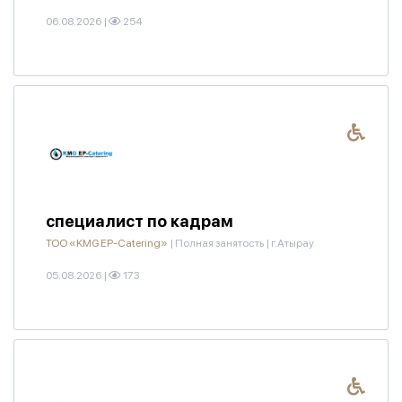
06.08.2026
|
254
специалист по кадрам
ТОО «KMG EP-Catering»
|
Полная занятость
|
г.Атырау
05.08.2026
|
173