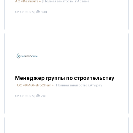
АО «Казпочта»
|
Полная занятость
|
г.Астана
05.08.2026
|
394
Менеджер группы по строительству
ТОО «KMG PetroChem»
|
Полная занятость
|
г.Атырау
05.08.2026
|
261