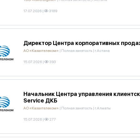
17.07.2026
|
3189
Директор Центра корпоративных прода
АО «Казахтелеком»
|
Полная занятость
|
г.Астана
15.07.2026
|
393
Начальник Центра управления клиентск
Service ДКБ
АО «Казахтелеком»
|
Полная занятость
|
г.Алматы
15.07.2026
|
277