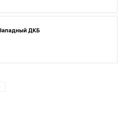
 Западный ДКБ
»