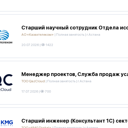
Старший научный сотрудник Отдела ис
АО «Казахтелеком»
|
Полная занятость
|
г.Астана
20.07.2026
|
1422
Менеджер проектов, Служба продаж ус
ТОО QazCloud
|
Полная занятость
|
г.Астана
17.07.2026
|
700
Старший инженер (Консультант 1С) сек
ТОО «KMG Digital»
|
Полная занятость
|
г.Астана