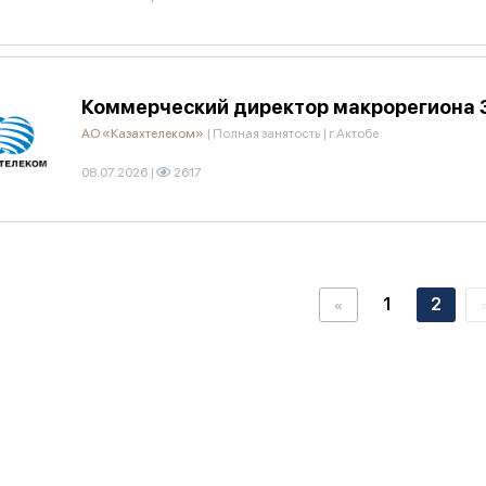
Коммерческий директор макрорегиона
АО «Казахтелеком»
|
Полная занятость
|
г.Актобе
08.07.2026
|
2617
1
2
«