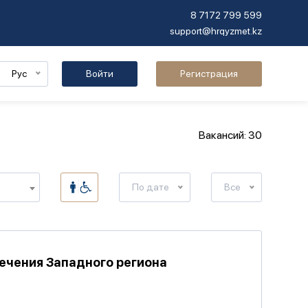
8 7172 799 599
support@hrqyzmet.kz
Рус
Войти
Регистрация
Вакансий: 30
По дате
Все
ечения Западного региона