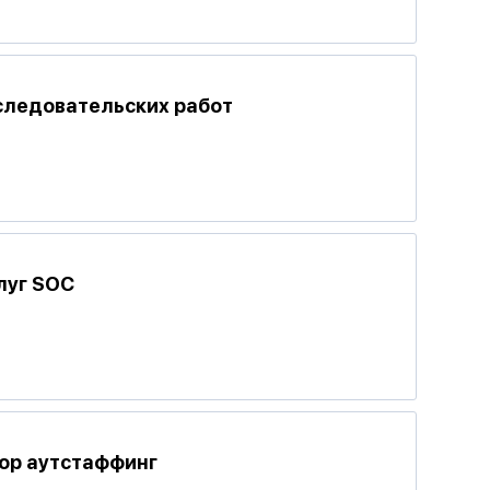
следовательских работ
луг SOC
тор аутстаффинг