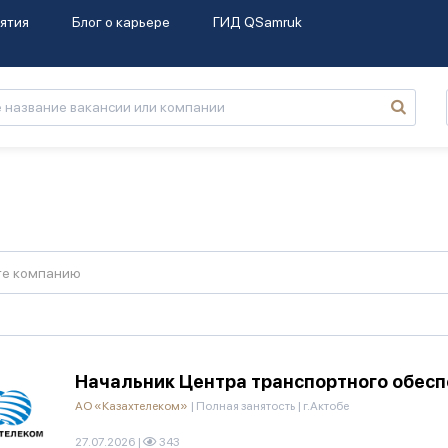
ятия
Блог о карьере
ГИД QSamruk
те компанию
Начальник Центра транспортного обесп
АО «Казахтелеком»
|
Полная занятость
|
г.Актобе
27.07.2026
|
343