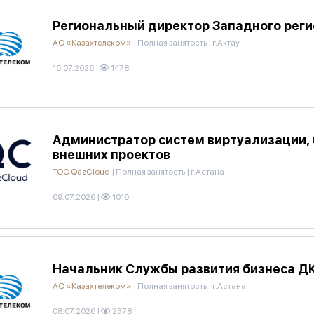
Региональный директор Западного реги
АО «Казахтелеком»
|
Полная занятость
|
г.Актау
15.07.2026
|
1478
Администратор систем виртуализации,
внешних проектов
ТОО QazCloud
|
Полная занятость
|
г.Астана
09.07.2026
|
1016
Начальник Службы развития бизнеса Д
АО «Казахтелеком»
|
Полная занятость
|
г.Астана
08.07.2026
|
2378