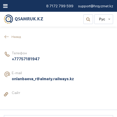
8 7172 799 599
support@hrqyzmet.kz
Рус
Назад
Телефон
+77757181947
E-mail
onlanbaeva_r@almaty.railways.kz
Сайт