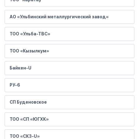
АО «Ульбинский металлургический завод»
ТОО «Ульба-ТВС»
ТОО «Кызылкум»
Байкен-U
РУ-6
СП Буденовское
ТОО «СП «ЮГХК»
ТОО «СКЗ-U»