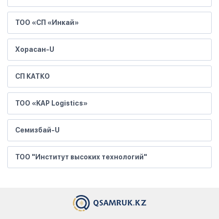
ТОО «СП «Инкай»
Хорасан-U
СП КАТКО
ТОО «KAP Logistics»
Семизбай-U
ТОО "Институт высоких технологий"