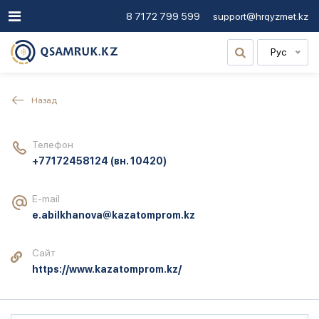
8 7172 799 599
support@hrqyzmet.kz
Рус
Назад
Телефон
+77172458124
(вн. 10420)
E-mail
e.abilkhanova@kazatomprom.kz
Сайт
https://www.kazatomprom.kz/