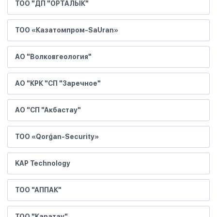
ТОО "ДП "ОРТАЛЫК"
ТОО «Казатомпром-SaUran»
АО "Волковгеология"
АО "КРК "СП "Заречное"
АО "СП "Акбастау"
ТОО «Qorǵan-Security»
KAP Technology
ТОО "АППАК"
ТОО "Каратау"