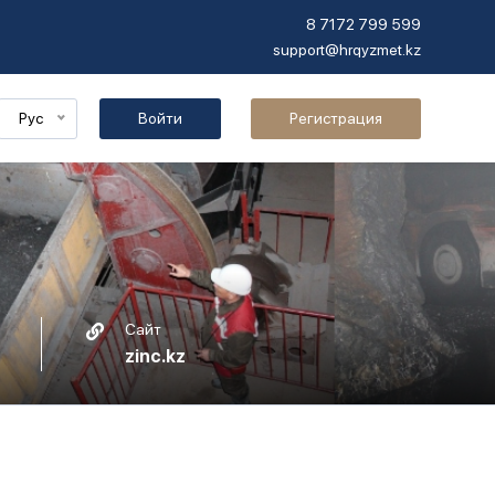
8 7172 799 599
support@hrqyzmet.kz
Рус
Войти
Регистрация
Сайт
zinc.kz