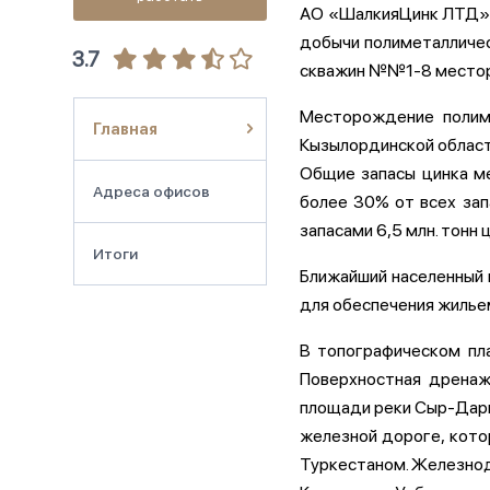
АО «ШалкияЦинк ЛТД»- 
добычи полиметалличес
3.7
скважин №№1-8 месторо
Месторождение полиме
Главная
Кызылординской области
Общие запасы цинка м
Адреса офисов
более 30% от всех зап
запасами 6,5 млн. тонн 
Итоги
Ближайший населенный п
для обеспечения жильем
В топографическом пл
Поверхностная дренаж
площади реки Сыр-Дарь
железной дороге, кото
Туркестаном. Железнод