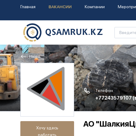
Главная
ВАКАНСИИ
Компании
Меропри
Назад
Телефон
+77243579107
(
АО "ШалкияЦ
Хочу здесь
работать