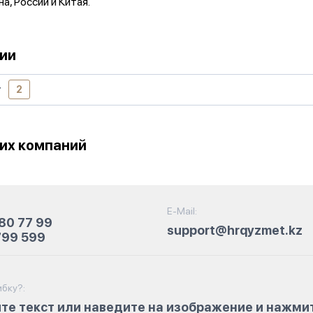
а, России и Китая.
ии
т
2
их компаний
E-Mail:
80 77 99
support@hrqyzmet.kz
799 599
бку?:
те текст или наведите на изображение и нажми