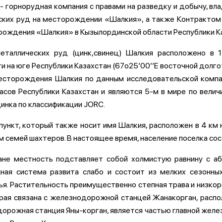
горнорудная компания с правами на разведку и добычу, вл
ких руд на месторождении «Шалкия», а также Контрактом 
ждения «Шалкия» в Кызылординской области Республики Ка
таллических руд (цинк,свинец) Шалкия расположено в 
 на юге Республики Казахстан (67о25’00’’Е восточной долго
есторождения Шалкия по данным исследовательской компан
асов Республики Казахстан и являются 5-м в мире по вел
цинка по классификации JORC.
ункт, который также носит имя Шалкия, расположен в 4 км 
 семей шахтеров. В настоящее время, население поселка сост
ане местность подставляет собой холмистую равнину с а
ная система развита слабо и состоит из мелких сезонны
я. Растительность преимущественно степная трава и низкор
рая связана с железнодорожной станцей Жанакорган, расп
орожная станция Яны-корган, является частью главной желе