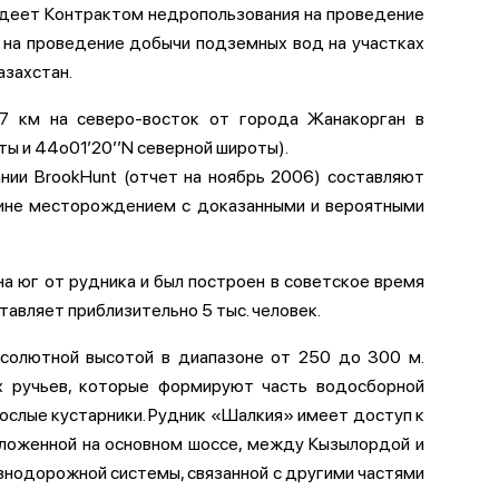
адеет Контрактом недропользования на проведение
на проведение добычи подземных вод на участках
захстан.
17 км на северо-восток от города Жанакорган в
ты и 44о01’20’’N северной широты).
ии BrookHunt (отчет на ноябрь 2006) составляют
ичине месторождением с доказанными и вероятными
на юг от рудника и был построен в советское время
авляет приблизительно 5 тыс. человек.
бсолютной высотой в диапазоне от 250 до 300 м.
х ручьев, которые формируют часть водосборной
ослые кустарники. Рудник «Шалкия» имеет доступ к
оложенной на основном шоссе, между Кызылордой и
знодорожной системы, связанной с другими частями