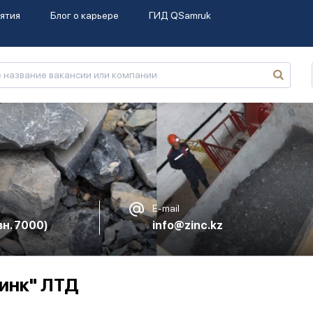
ятия
Блог о карьере
ГИД QSamruk
E-mail
вн. 7000)
info@zinc.kz
инк" ЛТД