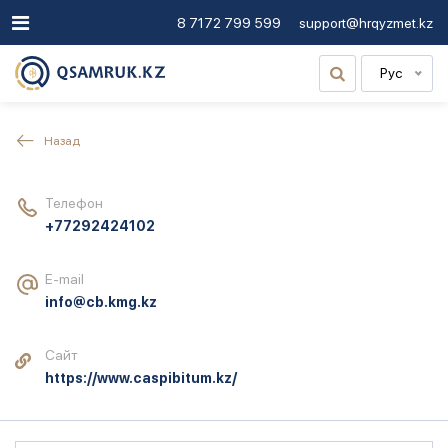
8 7172 799 599
support@hrqyzmet.kz
Рус
Назад
Телефон
+77292424102
E-mail
info@cb.kmg.kz
Сайт
https://www.caspibitum.kz/