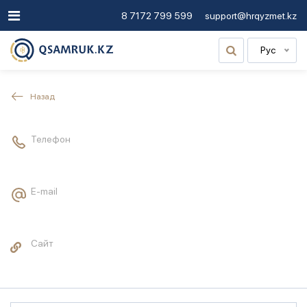
8 7172 799 599
support@hrqyzmet.kz
Рус
Назад
Телефон
E-mail
Сайт