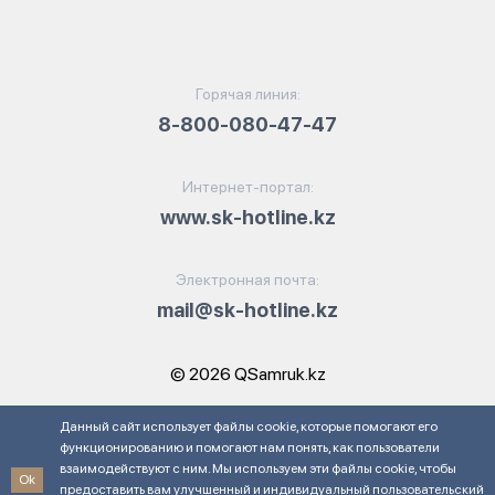
Горячая линия:
8-800-080-47-47
Интернет-портал:
www.sk-hotline.kz
Электронная почта:
mail@sk-hotline.kz
© 2026 QSamruk.kz
Данный сайт использует файлы cookie, которые помогают его
функционированию и помогают нам понять, как пользователи
взаимодействуют с ним. Мы используем эти файлы cookie, чтобы
Ok
предоставить вам улучшенный и индивидуальный пользовательский