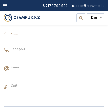
8 7172 799 599
support@hrqyzmet.kz
Қаз
Артқа
Телефон
E-mail
Сайт