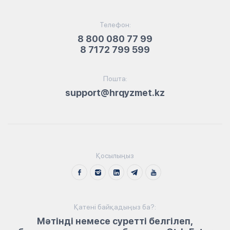
Телефон:
8 800 080 77 99
8 7172 799 599
Пошта:
support@hrqyzmet.kz
Қосылыңыз
Қатені байқадыңыз ба?:
Мәтінді немесе суретті белгілеп,