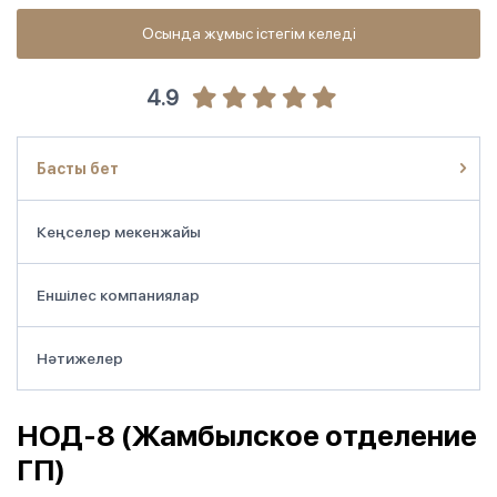
Осында жұмыс істегім келеді
4.9
Басты бет
Кеңселер мекенжайы
Еншілес компаниялар
Нәтижелер
НОД-8 (Жамбылское отделение
ГП)