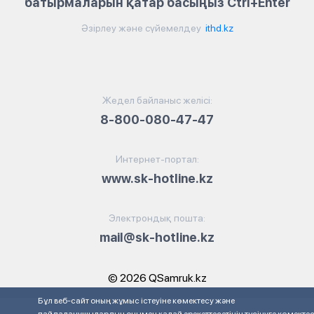
батырмаларын қатар басыңыз Ctrl+Enter
Әзірлеу және сүйемелдеу
ithd.kz
Жедел байланыс желісі:
8-800-080-47-47
Интернет-портал:
www.sk-hotline.kz
Электрондық пошта:
mail@sk-hotline.kz
© 2026 QSamruk.kz
Бұл веб-сайт оның жұмыс істеуіне көмектесу және