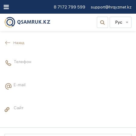
8 7172 799 599
support@hrqyzmet.kz
Рус
Назад
Телефон
E-mail
Сайт